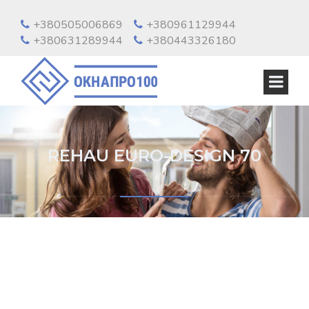
+380505006869
+380961129944
+380631289944
+380443326180
REHAU EURO-DESIGN 70