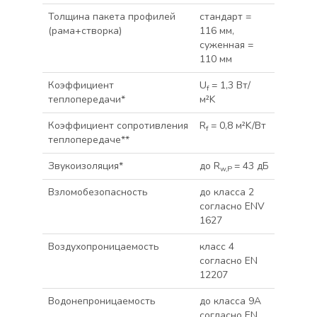
Толщина пакета профилей
стандарт =
(рама+створка)
116 мм,
суженная =
110 мм
Коэффициент
U
= 1,3 Вт/
f
теплопередачи*
м²K
Коэффициент сопротивления
R
= 0,8 м²K/Вт
f
теплопередаче**
Звукоизоляция*
до R
= 43 дБ
w,P
Взломобезопасность
до класса 2
согласно ENV
1627
Воздухопроницаемость
класс 4
согласно EN
12207
Водонепроницаемость
до класса 9A
согласно EN